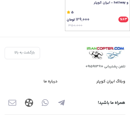
و heliway - ایران کوپتر
5
129,000
%63
تومان
350,000
بازگشت به بالا
تلفن پشتیبانی
09159113610
وبلاگ ایران کوپتر
درباره ما
همراه ما باشید!