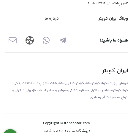
تلفن پشتیبانی
09159113610
وبلاگ ایران کوپتر
درباره ما
همراه ما باشید!
ایران کوپتر
فروش پهباد-کوادکوپتر-هلیکوپتر کنترلی-هلیشات -هواپیما -قطعات یدکی
کوادکوپتر-ماشین کنترلی-قطار- کشتی-موتور و سایر اسباب بازیهای کنترلی و
انواع محصولات آبی- بادی
Copyright © irancopter.com
فروشگاه ساخته شده با شاپفا