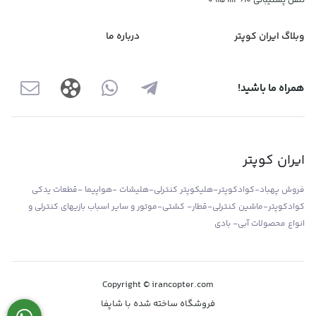
تلفن پشتیبانی
09159113610
وبلاگ ایران کوپتر
درباره ما
همراه ما باشید!
ایران کوپتر
فروش پهباد-کوادکوپتر-هلیکوپتر کنترلی-هلیشات -هواپیما -قطعات یدکی
کوادکوپتر-ماشین کنترلی-قطار- کشتی-موتور و سایر اسباب بازیهای کنترلی و
انواع محصولات آبی- بادی
Copyright © irancopter.com
فروشگاه ساخته شده با شاپفا