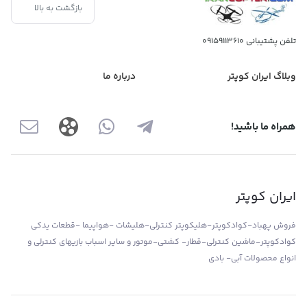
بازگشت به بالا
تلفن پشتیبانی
09159113610
وبلاگ ایران کوپتر
درباره ما
همراه ما باشید!
ایران کوپتر
فروش پهباد-کوادکوپتر-هلیکوپتر کنترلی-هلیشات -هواپیما -قطعات یدکی
کوادکوپتر-ماشین کنترلی-قطار- کشتی-موتور و سایر اسباب بازیهای کنترلی و
انواع محصولات آبی- بادی