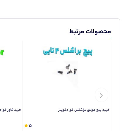
محصولات مرتبط
خرید پیچ موتور براشلس کوادکوپتر
خرید کاور کوادکوپتر dji spark از فرو
5