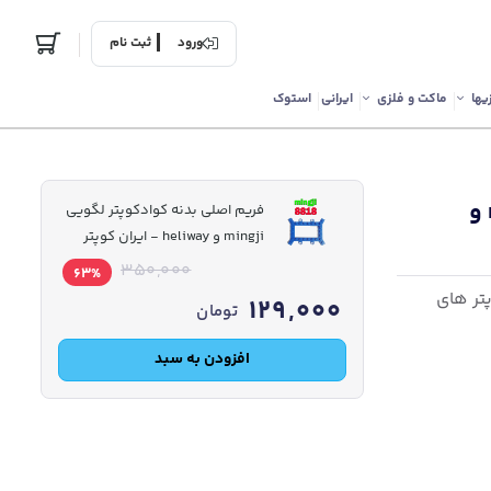
ورود
ثبت نام
یها
ماکت و فلزی
ایرانی
استوک
فریم اصلی بدنه کوادکوپتر لگویی mingji و
فریم اصلی بدنه کوادکوپتر لگویی
mingji و heliway - ایران کوپتر
350,000
63%
mingji 8 و کوادکوپتر های
129,000
تومان
افزودن به سبد