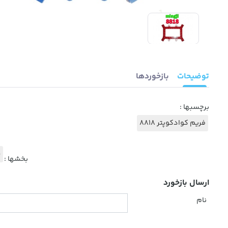
توضیحات
بازخوردها
برچسبها :
فریم کوادکوپتر 8818
س
بخشها :
ارسال بازخورد
نام