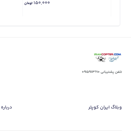
150,000
تومان
تلفن پشتیبانی
09159113610
وبلاگ ایران کوپتر
درباره 