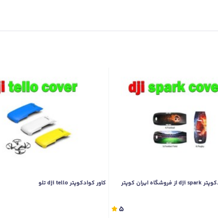
شگاه ایران کوپتر
کاور کوادکوپتر dji tello تلو
5