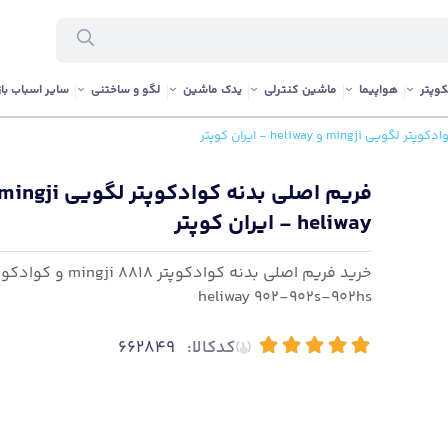
وپتر
هواپیما
ماشین کنترلی
یدک ماشین
لگو و ساختنی
سایر اسباب باز
ming و heliway - ایران کوپتر
heliway - ایران کوپتر
خرید فریم اصلی بدنه کوادکوپتر 818
heliway 902-902s-902hs
کدکالا:
662849
(1)