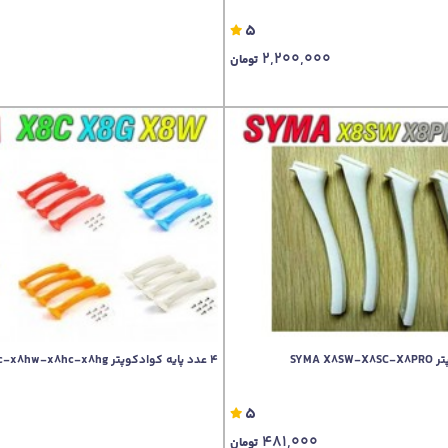
5
2,200,000
تومان
4 عدد پایه کوادکوپتر x8g-x8w-x8c-x8hw-x8hc-x8hg
5
481,000
تومان