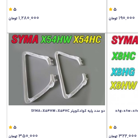
5
5
1,280,000
190,000
تومان
تومان
دو عدد پایه کوادکوپتر SYMA-X54HW-X54HC
5
5
350,000
322,000
تومان
تومان