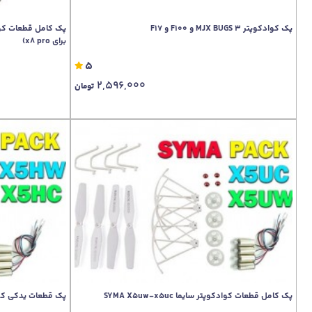
پک کوادکوپتر MJX BUGS 3 و F100 و F17
برای x8 pro)
5
2,596,000
تومان
پک کامل قطعات کوادکوپتر سایما SYMA X5uw-x5uc
پک قطعات یدکی کوادکوپتر س