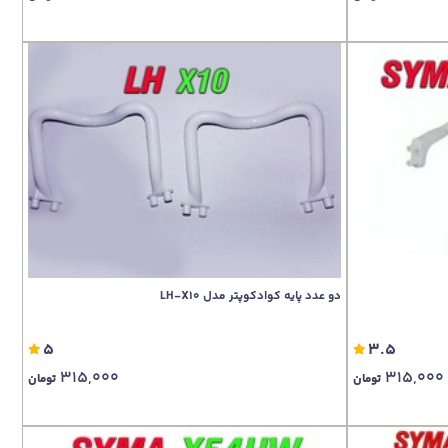
دو عدد پایه کوادکوپتر مدل LH-X10
5
3.5
315,000
315,000
تومان
تومان