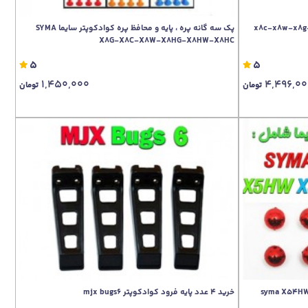
 x8c-x8w-x8g-x8hc-x8hw-
پک سه گانه پره ، پایه و محافظ پره کوادکوپتر سایما SYMA
X8G-X8C-X8W-X8HG-X8HW-X8HC
5
5
1,450,000
4,496,0
تومان
تومان
تر سیما syma X54HW-X54HC-
خرید 4 عدد پایه فرود کوادکوپتر mjx bugs6