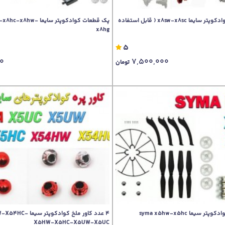
پک کامل قطعات کوادکوپتر سایما x8sw-x8sc ( قابل استفاده
پک قطعات کوادکوپتر سایما
x8hg
5
00
7,500,000
تومان
یما syma x5hw-x5hc
4 عدد کاور ملخ کوادکوپ
X5HW-X5HC-X5UW-X5UC