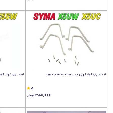
4 عدد پایه کوادکوپتر مدل syma-x5uw-x5uc
4عدد پایه کواد کوپتر x5sw-x5sc-x5hc-x5hw
5
350,000
تومان