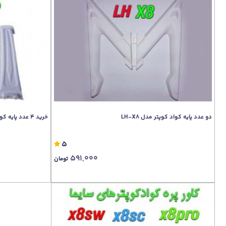
دو عدد پایه کواد کوپتر مدل LH-X8
خرید 4 عدد پایه کوادکوپتر LH-X6
5
591,000
تومان