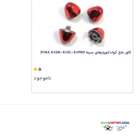
کاور ملخ کوادکوپترهای سیما SYMA X8SW-X8SC-X8PRO
5
ناموجود