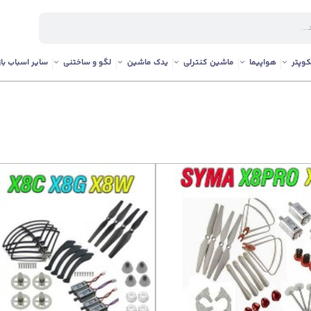
وپتر
هواپیما
ماشین کنترلی
یدک ماشین
لگو و ساختنی
سایر اسباب باز