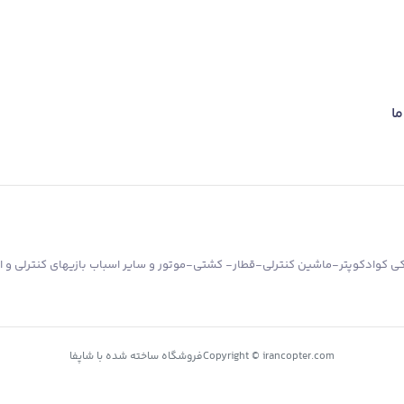
ما
کوادکوپتر-ماشین کنترلی-قطار- کشتی-موتور و سایر اسباب بازیهای کنترلی و ان
Copyright © irancopter.com
فروشگاه ساخته شده با شاپفا