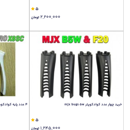
5
2,200,000
تومان
خرید چهار عدد کوادکوپتر mjx bugs 5w
4 عدد پایه کوادکوپتر SYMA X8SW-X8SC-X8PRO
5
1,245,000
تومان