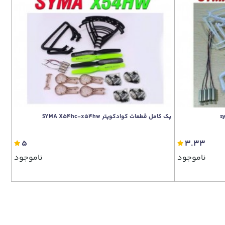
پک کامل قطعات کوادکوپتر SYMA X54hc-x54hw
5
3.33
ناموجود
ناموجود