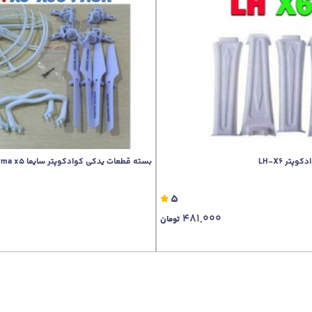
بسته قطعات یدکی کوادکوپتر سایما syma x5
5
481,000
تومان