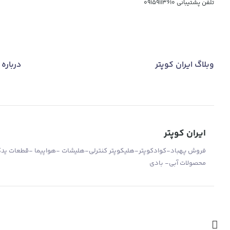
تلفن پشتیبانی
09159113610
وبلاگ ایران کوپتر
درباره 
ایران کوپتر
فروش پهباد-کوادکوپتر-هلیکوپتر کنترلی-هلیشات -هواپیما -قطعات یدکی 
محصولات آبی- بادی