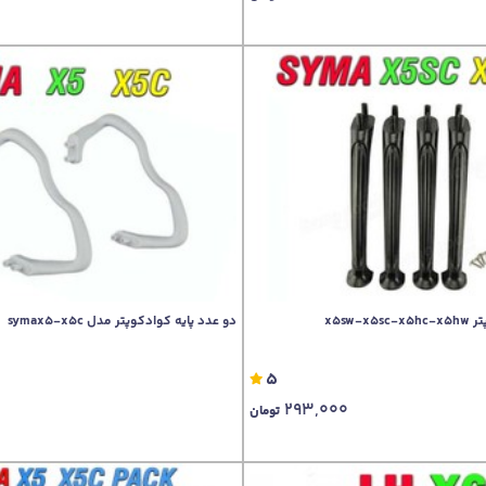
دو عدد پایه کوادکوپتر مدل symax5-x5c
5
293,000
تومان