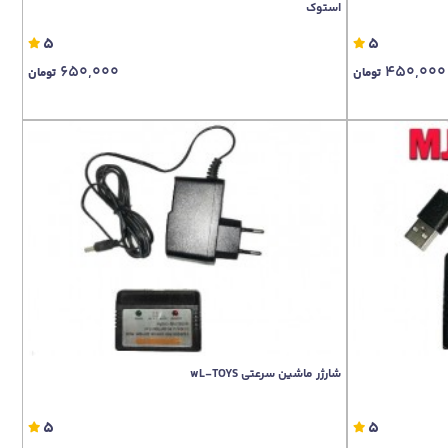
استوک
5
5
650,000
450,000
تومان
تومان
شارژر ماشین سرعتی wL-TOYS
5
5