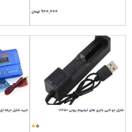
900,000
تومان
شارژر دو تایی باتری های لیتیوم یونی 18650
خرید شارژر حرفه ای imax b6 باتریهای لیتیوم پلیمری و یون
5