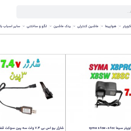
وپتر
هواپیما
ماشین کنترلی
یدک ماشین
لگو و ساختنی
سایر اسباب باز
 syma x8sw-x8sc
شارژر یو اس بی 7.4 ولت سه پین سوکت قفلی (sm)