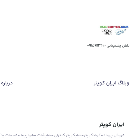
تلفن پشتیبانی
09159113610
وبلاگ ایران کوپتر
درباره 
ایران کوپتر
فروش پهباد-کوادکوپتر-هلیکوپتر کنترلی-هلیشات -هواپیما -قطعات یدکی 