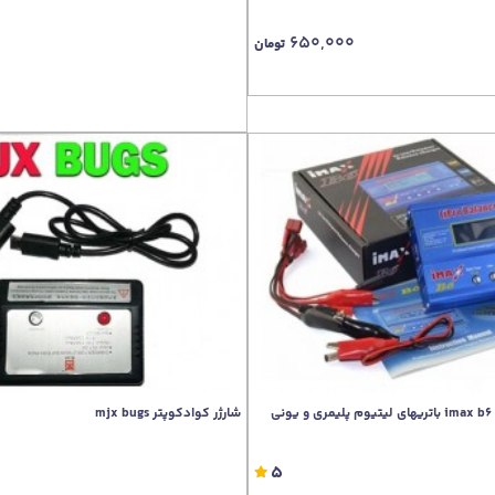
650,000
تومان
ی
شارژر کوادکوپتر mjx bugs
5