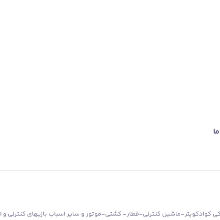
ما
کوادکوپتر-ماشین کنترلی-قطار- کشتی-موتور و سایر اسباب بازیهای کنترلی و ان