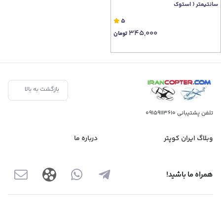
سانتیمتر ( استوک
5
345,000
تومان
بازگشت به بالا
تلفن پشتیبانی
09159113610
وبلاگ ایران کوپتر
درباره ما
همراه ما باشید!