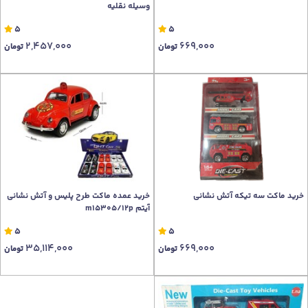
وسیله نقلیه
5
5
2,457,000
669,000
تومان
تومان
خرید ماکت سه تیکه آتش نشانی
خرید عمده ماکت طرح پلیس و آتش نشانی
آیتم m15305/12p
5
5
35,114,000
669,000
تومان
تومان