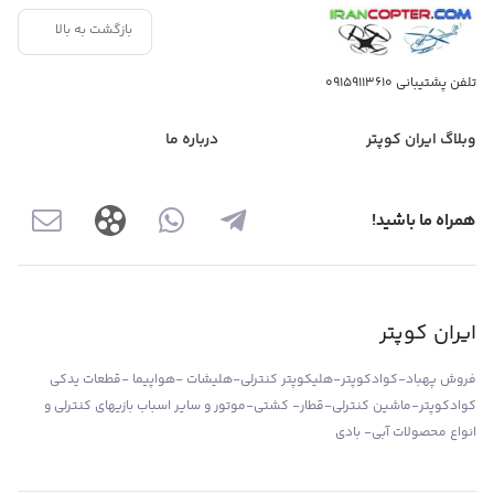
بازگشت به بالا
تلفن پشتیبانی
09159113610
وبلاگ ایران کوپتر
درباره ما
همراه ما باشید!
ایران کوپتر
فروش پهباد-کوادکوپتر-هلیکوپتر کنترلی-هلیشات -هواپیما -قطعات یدکی
کوادکوپتر-ماشین کنترلی-قطار- کشتی-موتور و سایر اسباب بازیهای کنترلی و
انواع محصولات آبی- بادی