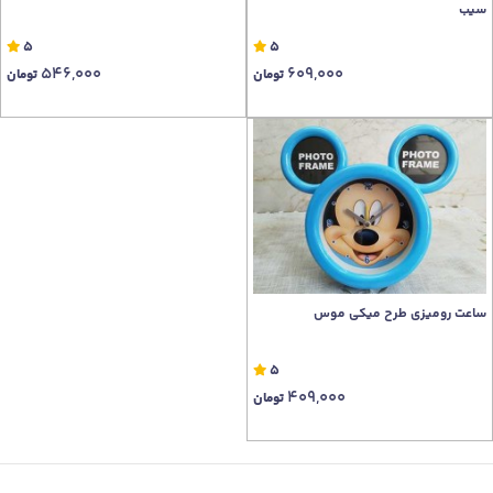
سیب
5
5
546,000
609,000
تومان
تومان
ساعت رومیزی طرح میکی موس
5
409,000
تومان