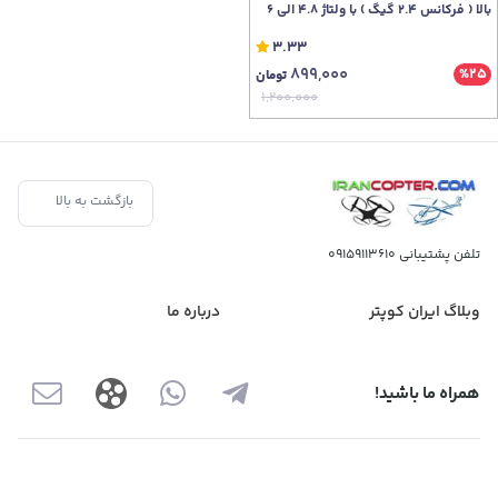
بالا ( فرکانس 2.4 گیگ ) با ولتاژ 4.8 الی 6
ولت
3.33
899,000
%25
تومان
1,200,000
بازگشت به بالا
تلفن پشتیبانی
09159113610
وبلاگ ایران کوپتر
درباره ما
همراه ما باشید!