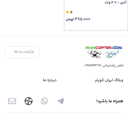
آمپر - 3.7 ولت
5
495,000
تومان
بازگشت به بالا
تلفن پشتیبانی
09159113610
وبلاگ ایران کوپتر
درباره ما
همراه ما باشید!