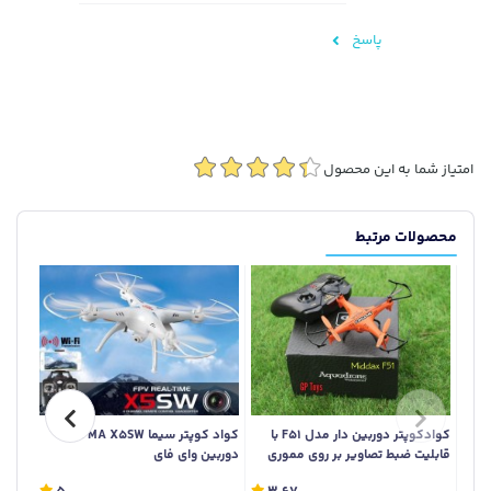
پاسخ
امتیاز شما به این محصول
محصولات مرتبط
کوادکوپتر دوربین دار مدل F51 با
کواد کوپتر سیما SYMA X5SW با
خرید 
قابلیت ضبط تصاویر بر روی مموری
دوربین وای فای
فروشگ