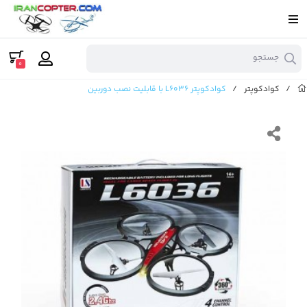
جستجو
0
/
کوادکوپتر
/
کوادکوپتر L6036 با قابلیت نصب دوربین