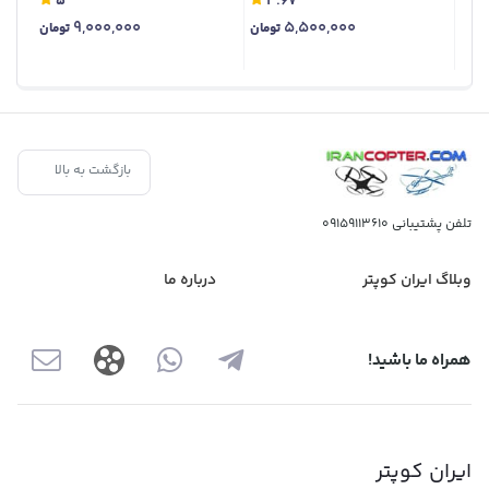
5
3.67
9,000,000
5,500,000
تومان
تومان
بازگشت به بالا
تلفن پشتیبانی
09159113610
وبلاگ ایران کوپتر
درباره ما
همراه ما باشید!
ایران کوپتر