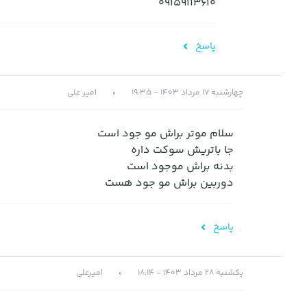
09159113610
پاسخ
چهارشنبه 17 مرداد 1403 - 19:35
امیر علی
سلام موتر براش مو جود است
جا باتریش سوکت داره
بدنه براش موجود است
دوربین براش مو جود هست
پاسخ
یکشنبه 28 مرداد 1403 - 18:14
امیرعلی