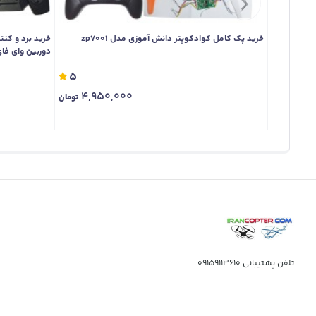
خرید پک کامل کوادکوپتر دانش آموزی مدل zp7001
دوربین وای فای 3.7 و
5
4,950,000
تومان
تلفن پشتیبانی
09159113610