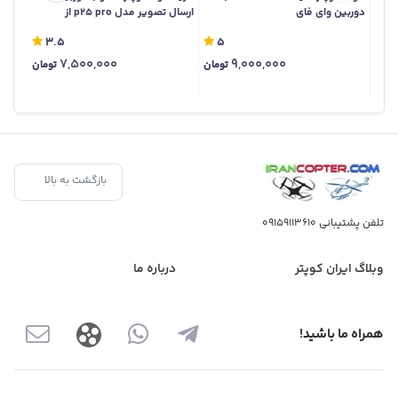
دوربین وای فای
ارسال تصویر مدل p25 pro از
تصویر
فروشگاه ایران کوپتر
3.5
5
7,500,000
9,000,000
تومان
تومان
بازگشت به بالا
تلفن پشتیبانی
09159113610
وبلاگ ایران کوپتر
درباره ما
همراه ما باشید!