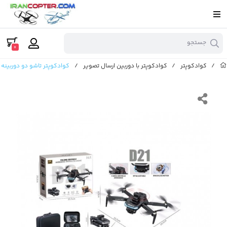
جستجو
0
/
کوادکوپتر
/
کوادکوپتر با دوربین ارسال تصویر
/
کوادکوپتر تاشو دو دوربینه D21 با موتور براشلس و یک باتری اضافه