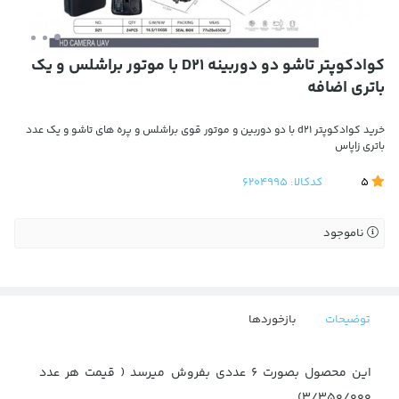
کوادکوپتر تاشو دو دوربینه D21 با موتور براشلس و یک
باتری اضافه
خرید کوادکوپتر d21 با دو دوربین و موتور قوی براشلس و پره های تاشو و یک عدد
باتری زاپاس
5
کدکالا:
6204995
ناموجود
توضیحات
بازخوردها
این محصول بصورت 6 عددی بفروش میرسد ( قیمت هر عدد
3/350/000)