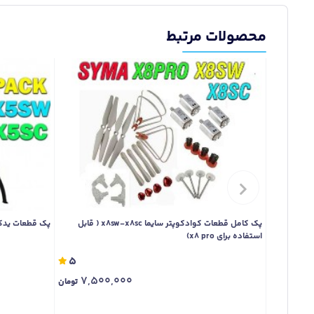
محصولات مرتبط
پک کامل قطعات کوادکوپتر سایما x8sw-x8sc ( قابل
پک قطعات یدکی کوادک
استفاده برای x8 pro)
5
7,500,000
تومان