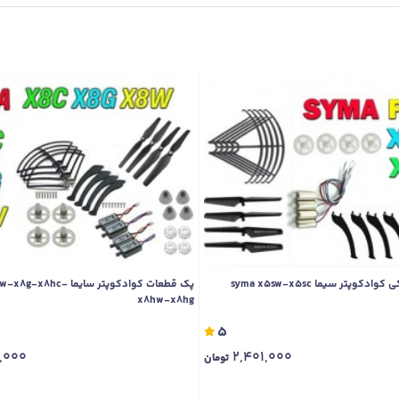
وپتر سیما syma x5sw-x5sc
پک قطعات کوادکوپتر سایما 8hc
x8hw-x8hg
5
,000
2,401,000
تومان