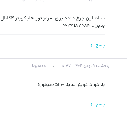
بدین..09301870841
پاسخ
پنجشنبه 9 بهمن 1404 - 10:37
محمدرضا
به کواد کوپتر ساینا x5hwمیخوره
پاسخ