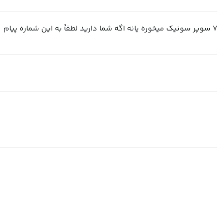
سلام این چرخ دنده برای سرموتور هلیکوپتر 4کانال۷ سوپر سونیک میخوره یانه اگه شما دارید لطفاً به این شماره پیام