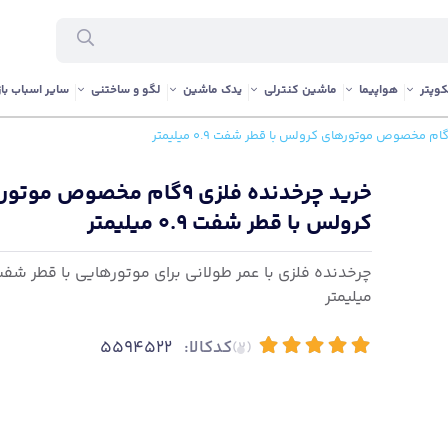
وپتر
هواپیما
ماشین کنترلی
یدک ماشین
لگو و ساختنی
سایر اسباب باز
خرید چرخدنده فلزی 9گام مخصوص مو
کرولس با قطر شفت 0.9 میلیمتر
میلیمتر
کدکالا:
5594522
(2)