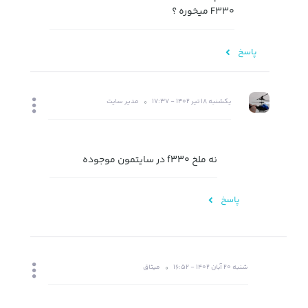
F330 میخوره ؟
پاسخ
یکشنبه 18 تیر 1402 - 17:37
مدیر سایت
نه ملخ f330 در سایتمون موجوده
پاسخ
شنبه 20 آبان 1402 - 16:52
میثاق