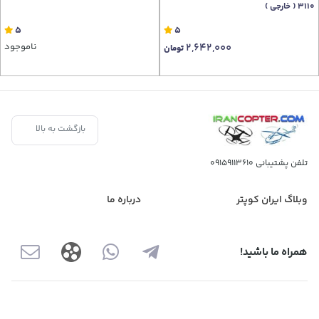
3110 ( خارجی )
5
5
2,642,000
ناموجود
تومان
بازگشت به بالا
تلفن پشتیبانی
09159113610
وبلاگ ایران کوپتر
درباره ما
همراه ما باشید!