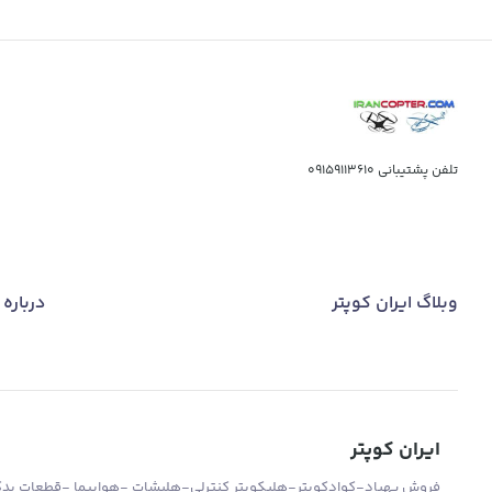
تلفن پشتیبانی
09159113610
وبلاگ ایران کوپتر
درباره 
ایران کوپتر
فروش پهباد-کوادکوپتر-هلیکوپتر کنترلی-هلیشات -هواپیما -قطعات یدکی 