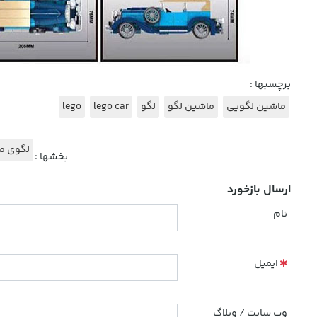
برچسبها :
ماشین لگویی
ماشین لگو
لگو
lego car
lego
لگوی ما
بخشها :
ارسال بازخورد
نام
ایمیل
وب سایت / وبلاگ