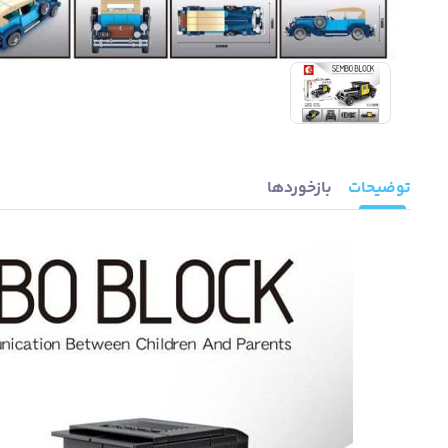
توضیحات
بازخوردها