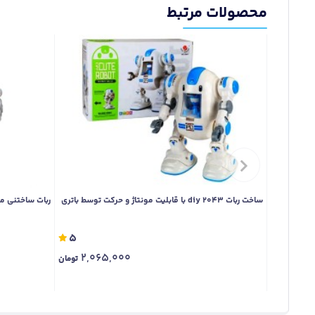
محصولات مرتبط
ساخت ربات diy 2043 با قابلیت مونتاژ و حرکت توسط باتری
ربات ساختنی مدل 
5
2,065,000
تومان