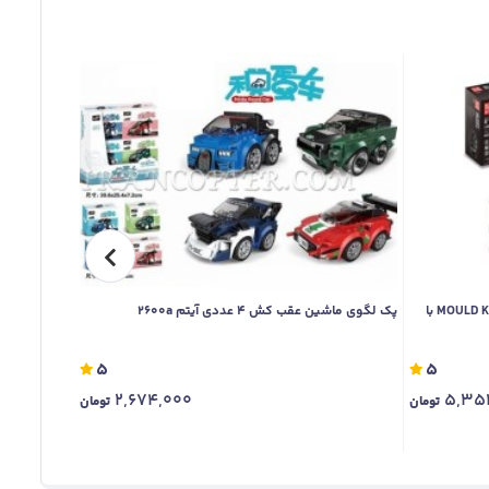
لگوی کنترلی ماشین پلیس مدل MOULD KING 13006 با
پک لگوی ماشین عقب کش 4 عددی آیتم 2600a
پک 4 عددی لگوی ماشین عقب کش آیتم 2600B
5
5
2,674,000
5,35
تومان
تومان