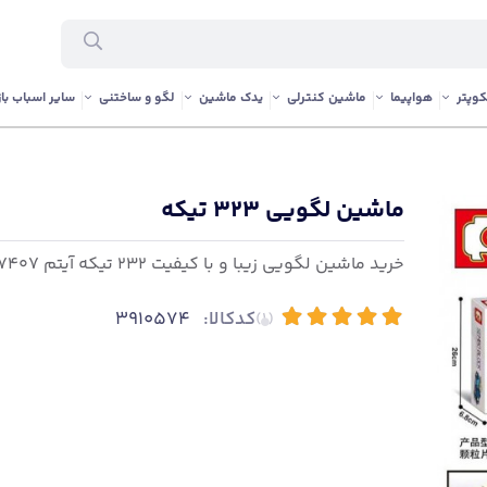
وپتر
هواپیما
ماشین کنترلی
یدک ماشین
لگو و ساختنی
سایر اسباب باز
ماشین لگویی 323 تیکه
خرید ماشین لگویی زیبا و با کیفیت 232 تیکه آیتم 607407
کدکالا:
3910574
(1)