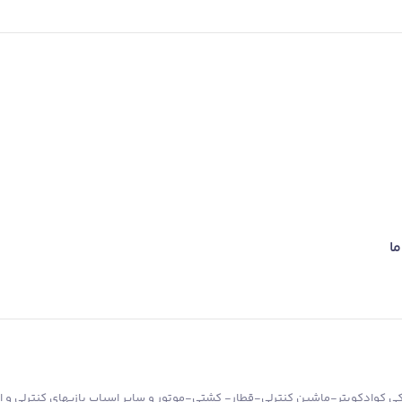
ما
کوادکوپتر-ماشین کنترلی-قطار- کشتی-موتور و سایر اسباب بازیهای کنترلی و ان