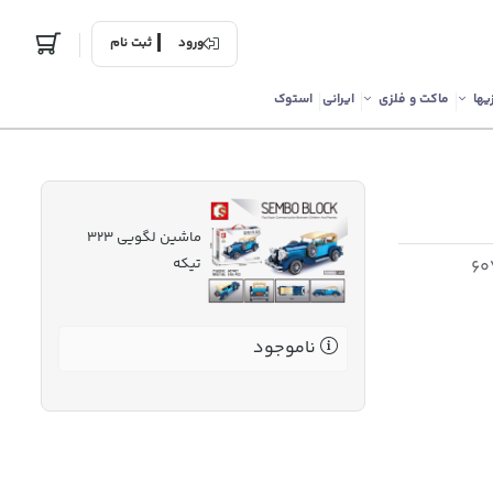
ورود
ثبت نام
یها
ماکت و فلزی
ایرانی
استوک
ماشین لگویی 323
تیکه
ناموجود