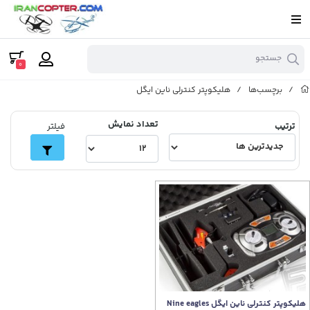
جستجو
0
/
برچسب‌ها
/
هلیکوپتر کنترلی ناین ایگل
تعداد نمایش
ترتیب
فیلتر
هلیکوپتر کنترلی ناین ایگل Nine eagles