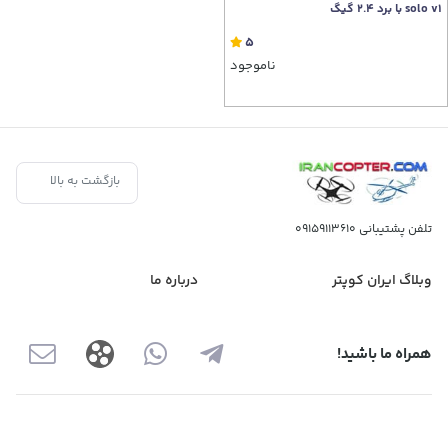
solo v1 با برد 2.4 گیگ
5
ناموجود
بازگشت به بالا
تلفن پشتیبانی
09159113610
وبلاگ ایران کوپتر
درباره ما
همراه ما باشید!