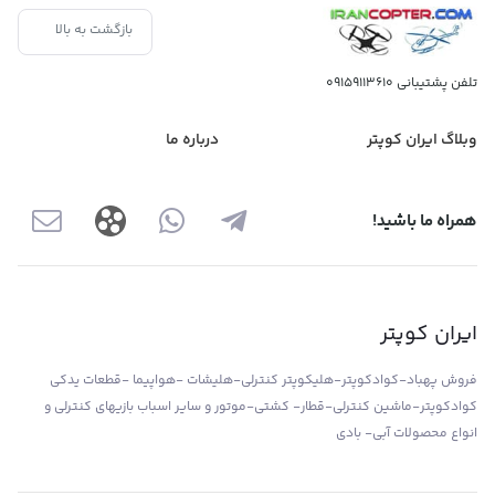
بازگشت به بالا
تلفن پشتیبانی
09159113610
وبلاگ ایران کوپتر
درباره ما
همراه ما باشید!
ایران کوپتر
فروش پهباد-کوادکوپتر-هلیکوپتر کنترلی-هلیشات -هواپیما -قطعات یدکی
کوادکوپتر-ماشین کنترلی-قطار- کشتی-موتور و سایر اسباب بازیهای کنترلی و
انواع محصولات آبی- بادی