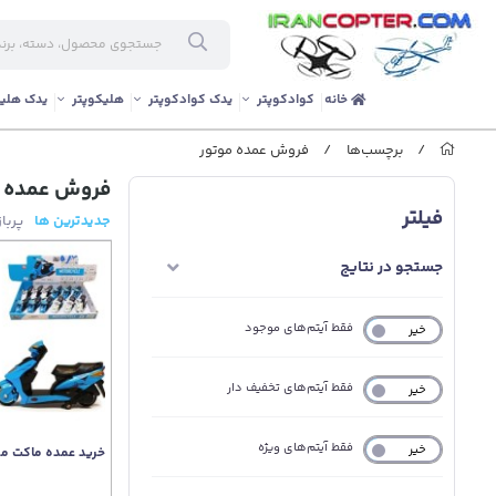
خانه
کوادکوپتر
یدک کوادکوپتر
هلیکوپتر
یدک هلیک
/
برچسب‌ها
/
فروش عمده موتور
فروش عمده م
فیلتر
جدیدترین ها
پربا
جستجو در نتایج
فقط آیتم‌های موجود
خیر
بله
فقط آیتم‌های تخفیف دار
خیر
بله
فقط آیتم‌های ویژه
خیر
بله
خرید عمده ماکت موتور ه