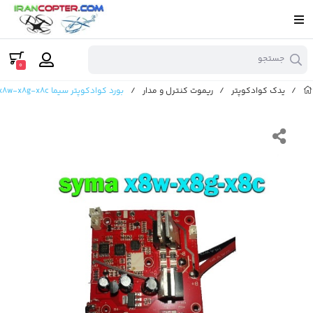
جستجو
0
/
یدک کوادکوپتر
/
ریموت کنترل و مدار
/
بورد کوادکوپتر سیما syma x8w-x8g-x8c