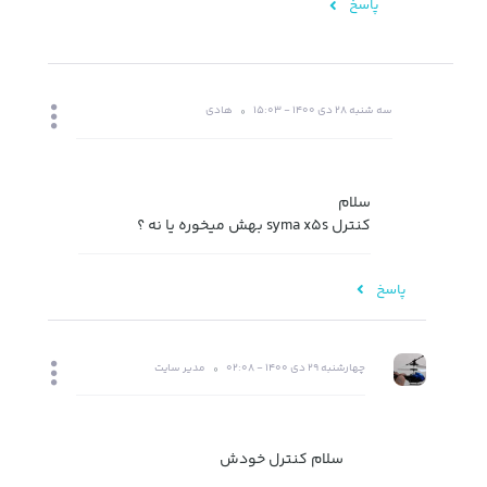
پاسخ
سه شنبه 28 دی 1400 - 15:03
هادی
سلام
کنترل syma x5s بهش میخوره یا نه ؟
پاسخ
چهارشنبه 29 دی 1400 - 02:08
مدیر سایت
سلام کنترل خودش