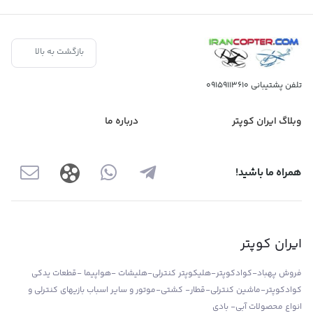
بازگشت به بالا
تلفن پشتیبانی
09159113610
وبلاگ ایران کوپتر
درباره ما
همراه ما باشید!
ایران کوپتر
فروش پهباد-کوادکوپتر-هلیکوپتر کنترلی-هلیشات -هواپیما -قطعات یدکی
کوادکوپتر-ماشین کنترلی-قطار- کشتی-موتور و سایر اسباب بازیهای کنترلی و
انواع محصولات آبی- بادی