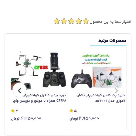
امتیاز شما به این محصول
محصولات مرتبط
خرید پک کامل کوادکوپتر دانش
خرید برد و کنترل کوادکوپتر مدل
خرید 
آموزی مدل zp7001
CF928 همراه با موتور و دوربین وای
کوادک
فای 3.7 ولت
4
5
4,350,000
4,950,000
تومان
تومان