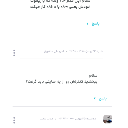
سلام این مدار 7.4 ولته که با ریموت
خودش یعنی x8w یا x8hw کار میکنه
پاسخ
شنبه 23 بهمن 1400 - 16:40
امیر علی ملانوری
سلام
ببخشید کنترلش رو از چه سایتی باید گرفت؟
پاسخ
دوشنبه 25 بهمن 1400 - 02:27
مدیر سایت