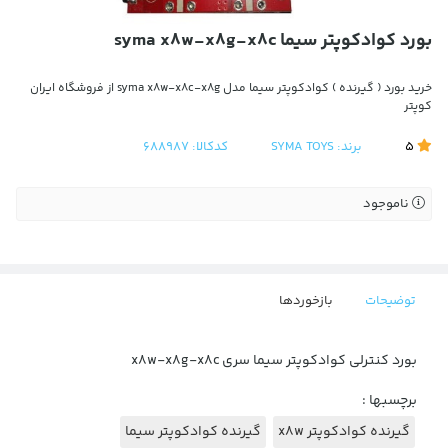
بورد کوادکوپتر سیما syma x8w-x8g-x8c
خرید بورد ( گیرنده ) کوادکوپتر سیما مدل syma x8w-x8c-x8g از فروشگاه ایران
کوپتر
5
برند:
SYMA TOYS
کدکالا:
688987
ناموجود
توضیحات
بازخوردها
بورد کنترلی کوادکوپتر سیما سری x8w-x8g-x8c
برچسبها :
گیرنده کوادکوپتر x8w
گیرنده کوادکوپتر سیما