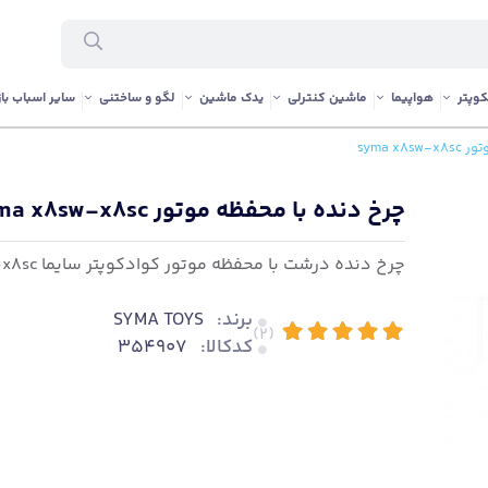
وپتر
هواپیما
ماشین کنترلی
یدک ماشین
لگو و ساختنی
سایر اسباب باز
syma x
چرخ دنده با محفظه موتور syma x8sw-x8sc
چرخ دنده درشت با محفظه موتور کوادکوپتر سایما syma x8sw-x8sc
برند:
SYMA TOYS
(2)
کدکالا:
354907