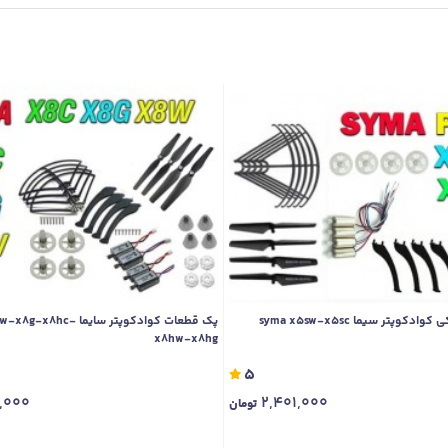
وپتر سیما syma x5sw-x5sc
پک قطعات کوادکوپتر سایما 8hc
x8hw-x8hg
5
,000
2,401,000
تومان