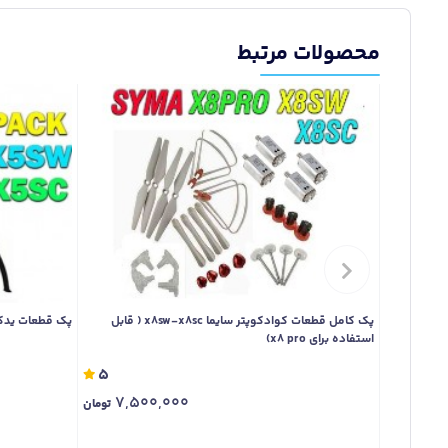
محصولات مرتبط
پک کامل قطعات کوادکوپتر سایما x8sw-x8sc ( قابل
پک قطعات یدکی کوادک
استفاده برای x8 pro)
5
7,500,000
تومان