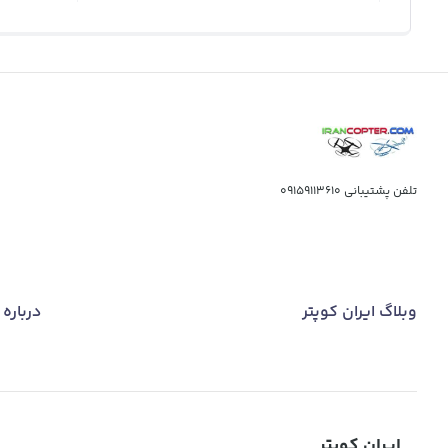
تلفن پشتیبانی
09159113610
وبلاگ ایران کوپتر
درباره 
ایران کوپتر