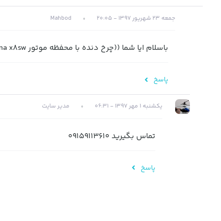
جمعه 23 شهریور 1397 - 20:05
Mahbod
باسلام ایا شما ((چرخ دنده با محفظه موتور syma x8sw)) را می فروشید
پاسخ
یکشنبه 1 مهر 1397 - 06:31
مدیر سایت
تماس بگیرید 09159113610
پاسخ