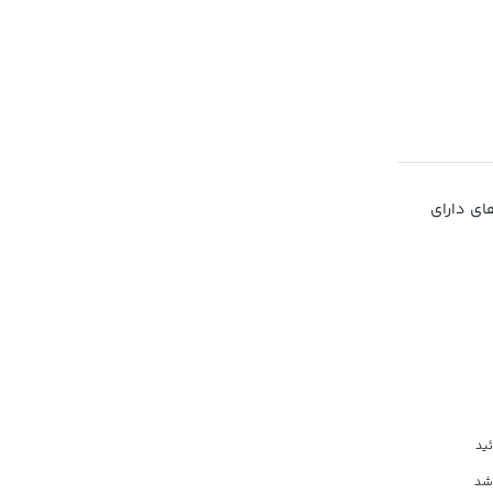
ای دارای
ئید
 شد