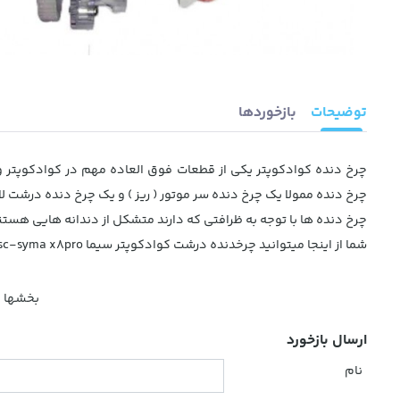
توضیحات
بازخوردها
چرخ دنده کوادکوپتر یکی از قطعات فوق العاده مهم در کوادکوپتر 
چرخ دنده ممولا یک چرخ دنده سر موتور ( ریز ) و یک چرخ دنده درشت لا
چرخ دنده ها با توجه به ظرافتی که دارند متشکل از دندانه هایی هستن
شما از اینجا میتوانید چرخدنده درشت کوادکوپتر سیما Syma x8sw-syma x8sc-syma x8pro را همراه با محفظه موتور خریداری کنید
بخشها :
ارسال بازخورد
نام