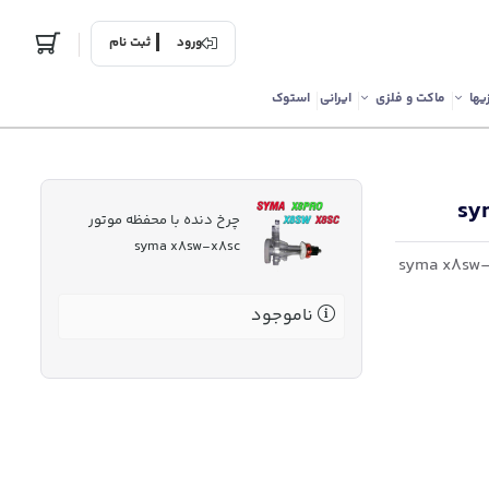
ورود
ثبت نام
یها
ماکت و فلزی
ایرانی
استوک
چرخ دنده با محفظه موتور
syma x8sw-x8sc
ناموجود