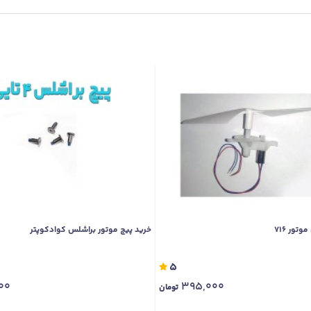
تور 716
خرید پیچ موتور براشلس کوادکوپتر
5
00
395,000
تومان