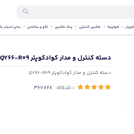
وپتر
هواپیما
ماشین کنترلی
یدک ماشین
لگو و ساختنی
سایر اسباب باز
دسته کنترل و مدار کوادکوپتر QY66-R09
دسته کنترل و مدار کوادکوپتر QY66-R09
کدکالا:
367828
(1)