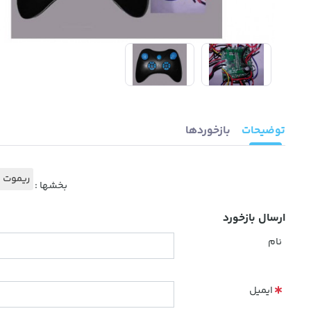
توضیحات
بازخوردها
ریموت ک
بخشها :
ارسال بازخورد
نام
ایمیل