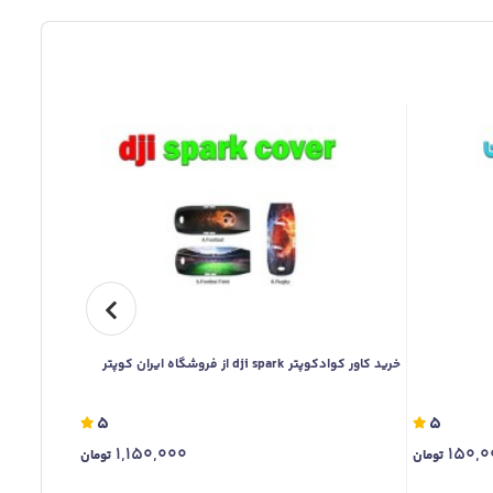
خرید کاور کوادکوپتر dji spark از فروشگاه ایران کوپتر
کاور کوادکوپتر ji tello
5
5
1,150,000
150,0
تومان
تومان