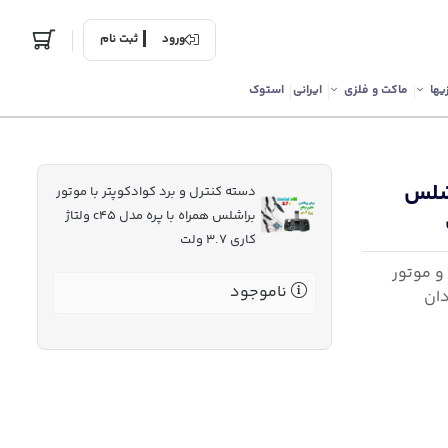
ورود
ثبت نام
یها
ماکت و فلزی
ایرانی
استوک
اشلس
دسته کنترل و برد کوادکوپتر با موتور
براشلس همراه با پره مدل c45 ولتاژ
کاری 3.7 ولت
و موتور
ناموجود