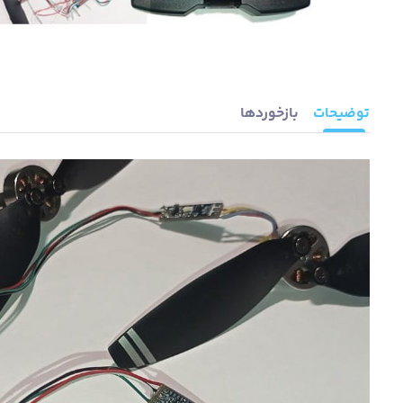
توضیحات
بازخوردها