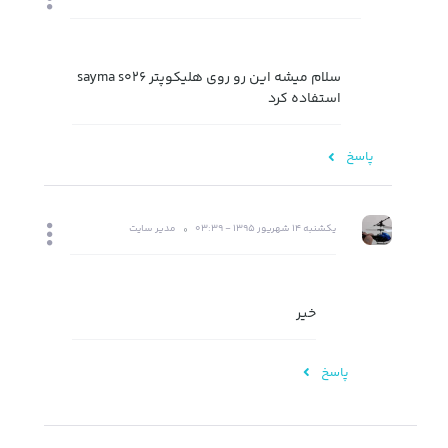
سلام میشه این رو روی هلیکوپتر sayma s026
استفاده کرد
پاسخ
یکشنبه 14 شهریور 1395 - 03:39
مدیر سایت
خیر
پاسخ