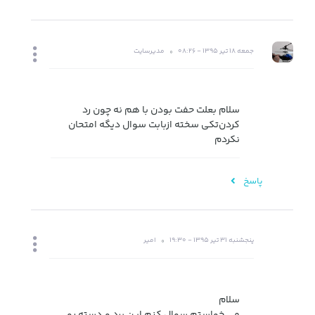
جمعه 18 تیر 1395 - 08:26
مدیرسایت
سلام بعلت حفت بودن با هم نه چون‌ رد
کردن‌تکی سخته ازبابت سوال دیگه امتحان
نکردم
پاسخ
پنجشنبه 31 تیر 1395 - 19:30
امیر
سلام
می خواستم سوال کنم این برد و.دسته رو