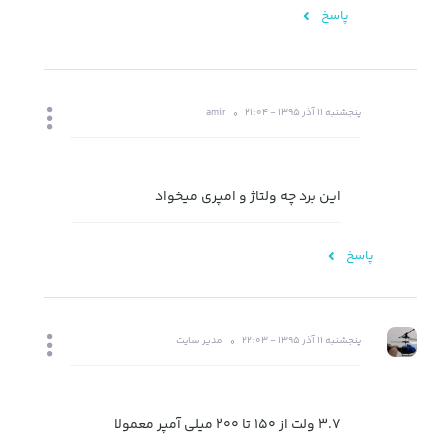
پاسخ
پنجشنبه 11 آذر 1395 - 21:04
amir
این برد چه ولتاژ و امپری میخواد
پاسخ
پنجشنبه 11 آذر 1395 - 22:03
مدیر سایت
3.7 ولت از 150 تا 200 میلی آمپر معمولا