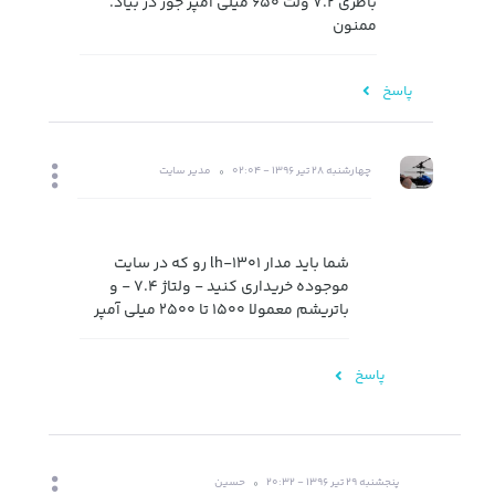
باطری ۷.۲ ولت ۶۵۰ میلی آمپر جور در بیاد.
ممنون
پاسخ
چهارشنبه 28 تیر 1396 - 02:04
مدیر سایت
شما باید مدار lh-1301 رو که در سایت
موجوده خریداری کنید - ولتاژ 7.4 - و
باتریشم معمولا 1500 تا 2500 میلی آمپر
پاسخ
پنجشنبه 29 تیر 1396 - 20:32
حسین