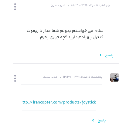
پنجشنبه 5 مرداد 1396 - 08:14
امیر حسین
سلام می خواستم بدونم شما مدار با ریموت
کنترل پهبادم دارید ؟چه جوری بخرم
پاسخ
پنجشنبه 5 مرداد 1396 - 13:39
مدیر سایت
http://irancopter.com/products/joystick
پاسخ