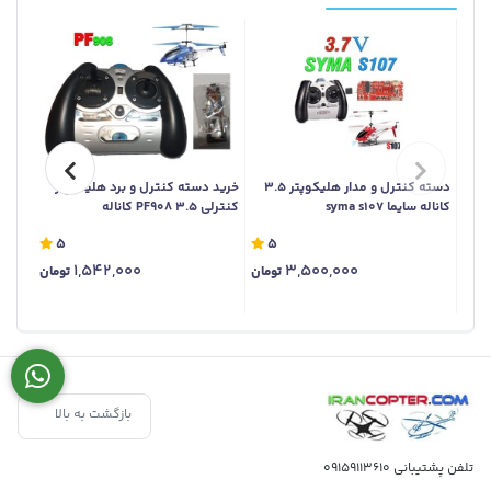
دسته کنترل و مدار هلیکوپتر 3.5
خرید دسته کنترل و برد هلیکوپتر
کاناله سایما syma s107
کنترلی PF908 3.5 کاناله
کاناله lh1301 اس
5
5
1,542,000
3,500,000
تومان
تومان
بازگشت به بالا
تلفن پشتیبانی
09159113610