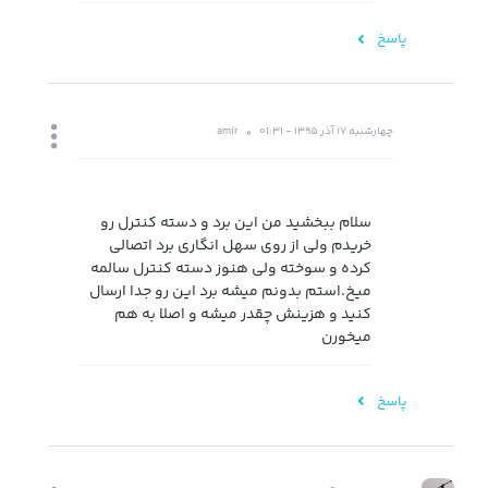
پاسخ
چهارشنبه 17 آذر 1395 - 01:31
amir
سلام ببخشید من این برد و دسته کنترل رو
خریدم ولی از روی سهل انگاری برد اتصالی
کرده و سوخته ولی هنوز دسته کنترل سالمه
میخ.استم بدونم میشه برد این رو جدا ارسال
کنید و هزینش چقدر میشه و اصلا به هم
میخورن
پاسخ