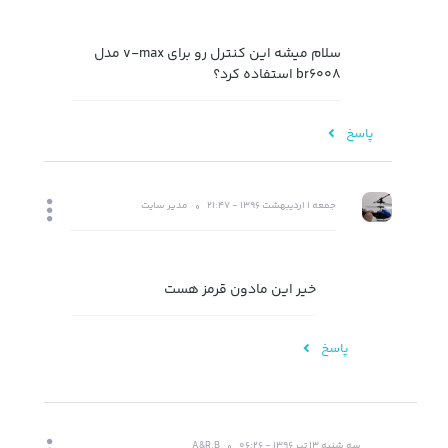
سلام میشه این کنترل رو برای v-max مدل
br6008 استفاده کرد؟
پاسخ
جمعه 1 اردیبهشت 1396 - 21:47
مدیر سایت
خیر این مادون قرمز هست
پاسخ
سه شنبه 13 تیر 1396 - 06:26
A&R.B