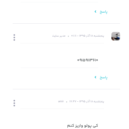
پاسخ
پنجشنبه 18 آذر 1395 - 01:11
مدیر سایت
09159113610
پاسخ
پنجشنبه 18 آذر 1395 - 17:47
amir
کی پولو واریز کنم