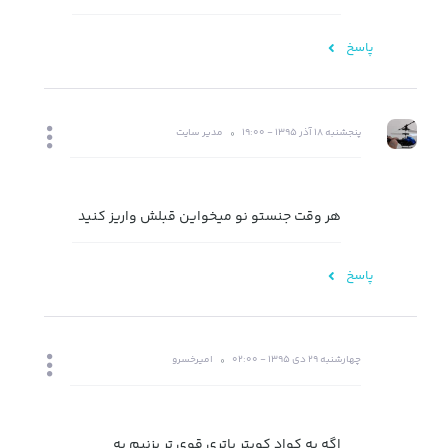
پاسخ
پنجشنبه 18 آذر 1395 - 19:00
مدیر سایت
هر وقت جنستو نو میخواین قبلش واریز کنید
پاسخ
چهارشنبه 29 دی 1395 - 02:00
امیرخسرو
اگه به کواد کوپتر باتری قوی تر بزنیم به