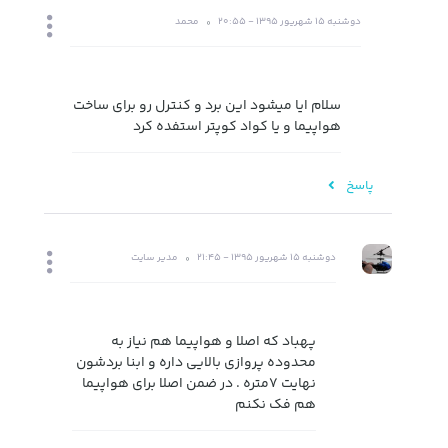
دوشنبه 15 شهریور 1395 - 20:55
محمد
سلام ایا میشود این برد و کنترل رو برای ساخت
هواپیما و یا کواد کوپتر استفده کرد
پاسخ
دوشنبه 15 شهریور 1395 - 21:45
مدیر سایت
پهباد که اصلا و هواپیما هم نیاز به
محدوده پروازی بالایی داره و ابنا بردشون
نهایت 7متره . در ضمن اصلا برای هواپیما
هم فک نکنم