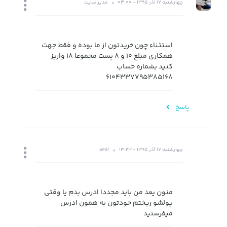
چهارشنبه 17 آذر 1395 - 03:00
مدیر سایت
استثناء چون خریدتون از ما بوده و فقط جهت
همکاری مبلغ 10 و 8 پست مجموعا 18 واریز
کنید بشماره حساب
6104337795385168
پاسخ
چهارشنبه 17 آذر 1395 - 13:23
amir
منون یعد من باید مجددا ادرس بدم یا وقتی
پولشو ریختم خودتون به همون ادرس
میفرستید