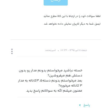
لطفا سوالات خود را در ارتباط با این کالا مطرح نمائید
ایمیل شما به دیگر کاربران نمایش داده نخواهد شد
جمعه 18 تیر 1395 - 07:32
امیررمحمد
خسته نباشید میخواستم بدونم مدار رو بدون
دستش هم میفروشین?
بعد میخواستم بدونم دسته3.5کاناله به مدار
3 کاناله میخوره?
ممنون میشم اگه به سوالاتم پاسخ بدید
پاسخ