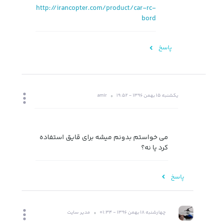
http://irancopter.com/product/car-rc-
bord
پاسخ
یکشنبه 15 بهمن 1396 - 19:52
amir
می خواستم بدونم میشه برای قایق استفاده
کرد یا نه؟
پاسخ
چهارشنبه 18 بهمن 1396 - 01:34
مدیر سایت