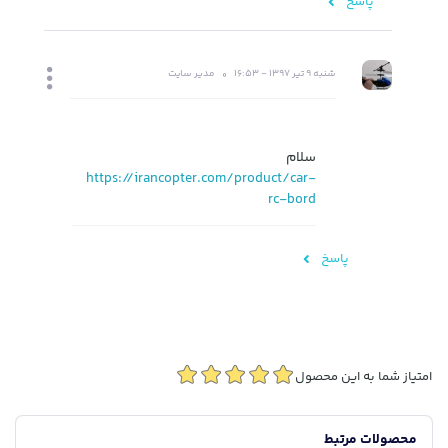
پاسخ
شنبه 9 تیر 1397 - 16:53
مدیر سایت
سلام
https://irancopter.com/product/car-
rc-bord
پاسخ
امتیاز شما به این محصول
محصولات مرتبط