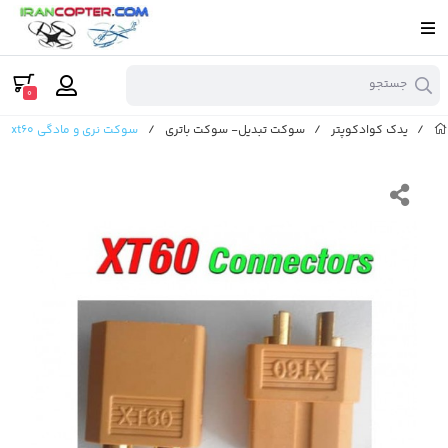
جستجو
0
/
یدک کوادکوپتر
/
سوکت تبدیل- سوکت باتری
/
سوکت نری و مادگی xt60