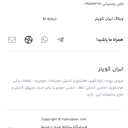
تلفن پشتیبانی
09159113610
وبلاگ ایران کوپتر
درباره ما
همراه ما باشید!
ایران کوپتر
فروش پهباد-کوادکوپتر-هلیکوپتر کنترلی-هلیشات -هواپیما -قطعات یدکی
کوادکوپتر-ماشین کنترلی-قطار- کشتی-موتور و سایر اسباب بازیهای کنترلی و
انواع محصولات آبی- بادی
Copyright © irancopter.com
فروشگاه ساخته شده با شاپفا