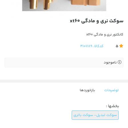
سوکت نری و مادگی xt60
کانکتور نری و مادگی xt60
5
کدکالا:
410789
ناموجود
توضیحات
بازخوردها
بخشها :
سوکت تبدیل- سوکت باتری