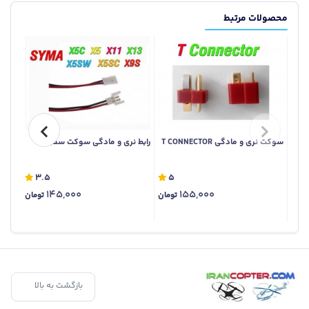
محصولات مرتبط
سوکت نری و مادگی ‪T CONNECTOR‬‏
رابط نری و مادگی سوکت سفید
سوکت 
کوچک
3.5
5
145,000
155,000
تومان
تومان
بازگشت به بالا