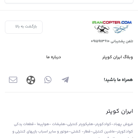
بازگشت به بالا
تلفن پشتیبانی
09159113610
وبلاگ ایران کوپتر
درباره ما
همراه ما باشید!
ایران کوپتر
فروش پهباد-کوادکوپتر-هلیکوپتر کنترلی-هلیشات -هواپیما -قطعات یدکی
کوادکوپتر-ماشین کنترلی-قطار- کشتی-موتور و سایر اسباب بازیهای کنترلی و