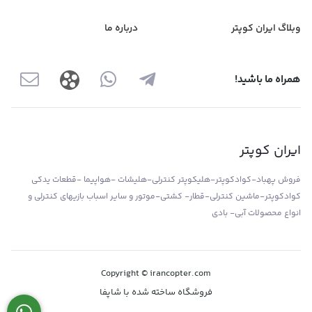
وبلاگ ایران کوپتر
درباره ما
همراه ما باشید!
ایران کوپتر
فروش پهباد-کوادکوپتر-هلیکوپتر کنترلی-هلیشات -هواپیما -قطعات یدکی
کوادکوپتر-ماشین کنترلی-قطار- کشتی-موتور و سایر اسباب بازیهای کنترلی و
انواع محصولات آبی- بادی
Copyright © irancopter.com
فروشگاه ساخته شده با شاپفا