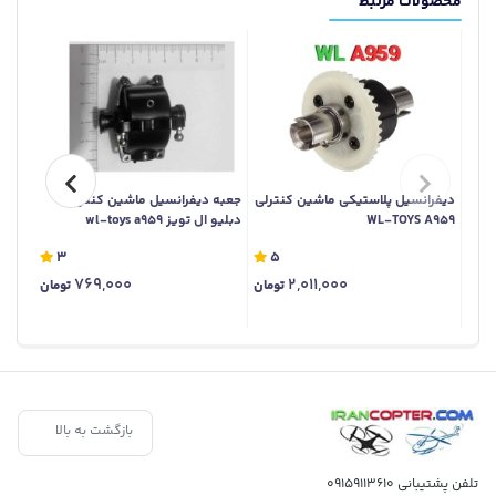
محصولات مرتبط
دیفرانسیل پلاستیکی ماشین کنترلی
جعبه دیفرانسیل ماشین کنترلی
ست چر
WL-TOYS A959
دبلیو ال تویز wl-toys a959
دبلیو ال 
3
5
769,000
2,011,000
تومان
تومان
بازگشت به بالا
تلفن پشتیبانی
09159113610