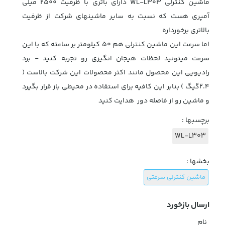
ماشین کنترلی WL-L303 دارای باتری با ظرفیت 2500 میلی
آمپری هست که نسبت به سایر ماشینهای شرکت از ظرفیت
بالاتری برخورداره
اما سرعت این ماشین کنترلی هم 50 کیلومتر بر ساعته که با این
سرعت میتونید لحظات هیجان انگیزی رو تجربه کنید - برد
رادیویی این محصول مانند اکثر محصولات این شرکت بالاست (
2.4گیگ ) بنابر این کافیه برای استفاده در محیطی باز قرار بگیرد
و ماشین رو از فاصله دور هدایت کنید
برچسبها :
WL-L303
بخشها :
ماشین کنترلی سرعتی
ارسال بازخورد
نام