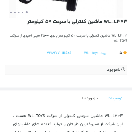
WL-L303 ماشین کنترلی با سرعت 50 کیلومتر
WL-L303 ماشین کنترلی با سرعت 50 کیلومتر باتری 2500 میلی آمپری از شرکت
wL-TOYS
5
برند:
WL-toys
کدکالا:
428977
ناموجود
توضیحات
بازخوردها
WL-L303 ماشین سرعتی کنترلی از شرکت WL-TOYS هست .
این شرکت از معروفترین طراحان و تولید کننده های ماشینهای