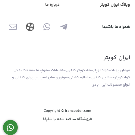
وبلاگ ایران کوپتر
درباره ما
همراه ما باشید!
ایران کوپتر
فروش پهباد-کوادکوپتر-هلیکوپتر کنترلی-هلیشات -هواپیما -قطعات یدکی
کوادکوپتر-ماشین کنترلی-قطار- کشتی-موتور و سایر اسباب بازیهای کنترلی و
انواع محصولات آبی- بادی
Copyright © irancopter.com
فروشگاه ساخته شده با شاپفا