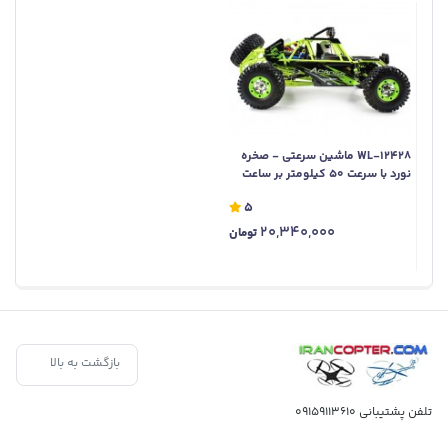
WL-12428 ماشین سرعتی - صخره
نورد با سرعت 50 کیلومتر بر ساعت
5
20,340,000
تومان
بازگشت به بالا
تلفن پشتیبانی
09159113610