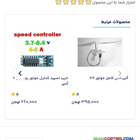
امتیاز شما به این محصول
محصولات مرتبط
گیربکس کامل موتور 716
خرید اسپید کنترل موتور براشلس 6
اسپید 
آمپر
5
5
660,000
395,000
تومان
تومان