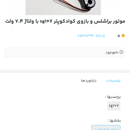
موتور براشلس و بازوی کوادکوپتر sg107 با ولتاژ 7.4 ولت
5
کدکالا:
6530394
ناموجود
توضیحات
بازخوردها
برچسبها :
sg107
بخشها :
موتور کوادکوپتر