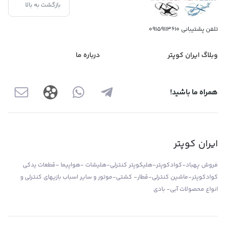
بازگشت به بالا
تلفن پشتیبانی
09159113610
وبلاگ ایران کوپتر
درباره ما
همراه ما باشید!
ایران کوپتر
فروش پهباد-کوادکوپتر-هلیکوپتر کنترلی-هلیشات -هواپیما -قطعات یدکی
کوادکوپتر-ماشین کنترلی-قطار- کشتی-موتور و سایر اسباب بازیهای کنترلی و
انواع محصولات آبی- بادی