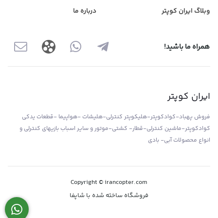
وبلاگ ایران کوپتر
درباره ما
همراه ما باشید!
ایران کوپتر
فروش پهباد-کوادکوپتر-هلیکوپتر کنترلی-هلیشات -هواپیما -قطعات یدکی
کوادکوپتر-ماشین کنترلی-قطار- کشتی-موتور و سایر اسباب بازیهای کنترلی و
انواع محصولات آبی- بادی
Copyright © irancopter.com
فروشگاه ساخته شده با شاپفا