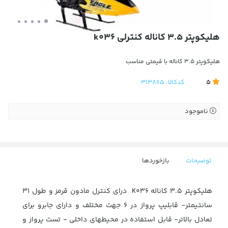
هلیکوپتر 3.5 کاناله کنترلی k036
هلیکوپتر 3.5 کاناله با قیمتی مناسب
5
کدکالا:
313865
ناموجود
توضیحات
بازخوردها
هلیکوپتر 3.5 کاناله K036 درای کنترل مادون قرمز و طول 31
سانتیمتر- قابلیپ پرواز در 6 جهت مختلف و دارای جابرو برای
تعادل بالاتر- قابل استفاده در محیطهای داخلی - تست پرواز و