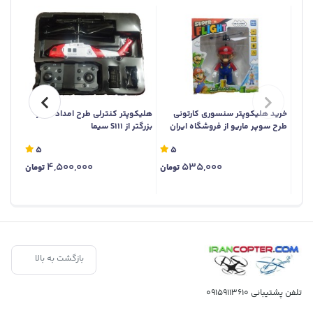
خرید هلیکوپتر سنسوری کارتونی
هلیکوپتر کنترلی طرح امداد سایز
طرح سوپر ماریو از فروشگاه ایران
بزرگتر از S111 سیما
کنترل 
کوپتر
پرواز
5
5
4,500,000
535,000
تومان
تومان
بازگشت به بالا
تلفن پشتیبانی
09159113610