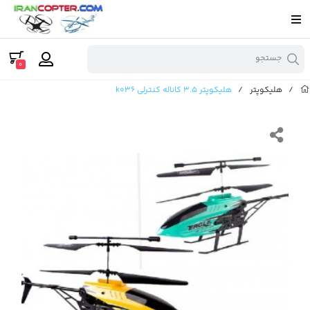
جستجو
0
/
هلیکوپتر
/
هلیکوپتر 3.5 کاناله کنترلی k036