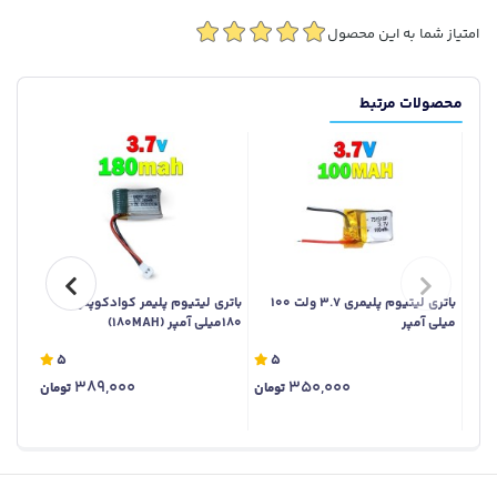
امتیاز شما به این محصول
محصولات مرتبط
باتری لیتیوم پلیمری 3.7 ولت 100
باتری لیتیوم پلیمر کوادکوپتر
میلی آمپر
180میلی آمپر (180MAH)
میلی آمپ
5
5
389,000
350,000
تومان
تومان