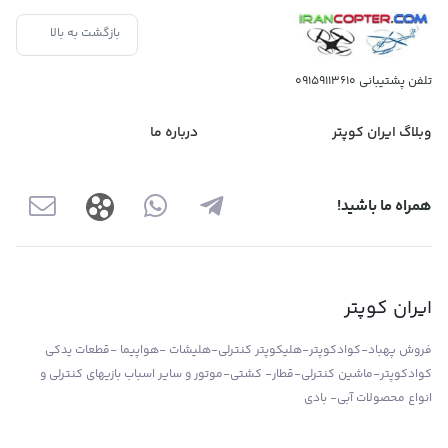
بازگشت به بالا
تلفن پشتیبانی
09159113610
وبلاگ ایران کوپتر
درباره ما
همراه ما باشید!
ایران کوپتر
فروش پهباد-کوادکوپتر-هلیکوپتر کنترلی-هلیشات -هواپیما -قطعات یدکی
کوادکوپتر-ماشین کنترلی-قطار- کشتی-موتور و سایر اسباب بازیهای کنترلی و
انواع محصولات آبی- بادی