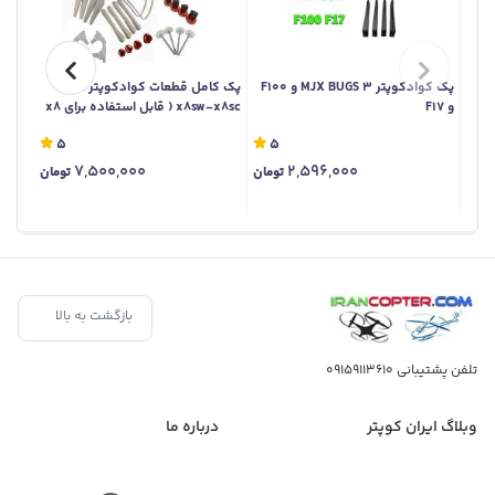
پک کوادکوپتر MJX BUGS 3 و F100
پک کامل قطعات کوادکوپتر سایما
پک قط
و F17
x8sw-x8sc ( قابل استفاده برای x8
x5sc
pro)
5
5
7,500,000
2,596,000
تومان
تومان
بازگشت به بالا
تلفن پشتیبانی
09159113610
وبلاگ ایران کوپتر
درباره ما