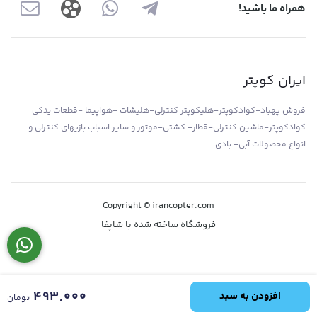
همراه ما باشید!
ایران کوپتر
فروش پهباد-کوادکوپتر-هلیکوپتر کنترلی-هلیشات -هواپیما -قطعات یدکی
کوادکوپتر-ماشین کنترلی-قطار- کشتی-موتور و سایر اسباب بازیهای کنترلی و
انواع محصولات آبی- بادی
Copyright © irancopter.com
فروشگاه ساخته شده با شاپفا
493,000
افزودن به سبد
تومان