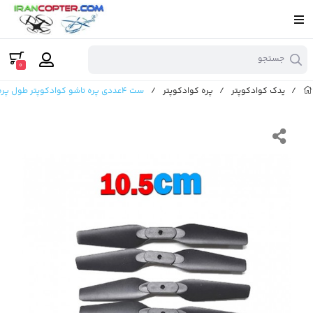
جستجو
0
/
یدک کوادکوپتر
/
پره کوادکوپتر
/
ست 4عددی پره تاشو کوادکوپتر طول پره حدود10.5سانتیمتر ( موتور کرولس )