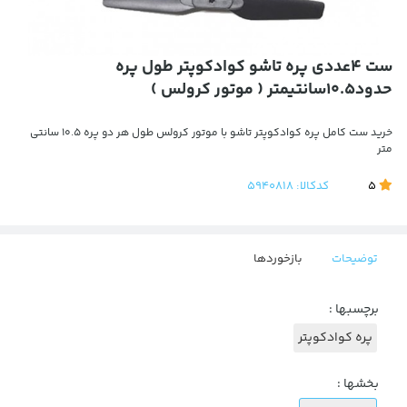
ست 4عددی پره تاشو کوادکوپتر طول پره
حدود10.5سانتیمتر ( موتور کرولس )
خرید ست کامل پره کوادکوپتر تاشو با موتور کرولس طول هر دو پره 10.5 سانتی
متر
5
کدکالا:
5940818
توضیحات
بازخوردها
برچسبها :
پره کوادکوپتر
بخشها :